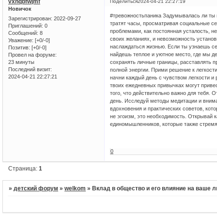
vxnqbfwjmf
Поделиться
2024-04-21 22:27:19
Новичок
#тревожностьпаника Задумывалась ли ты ко
Зарегистрирован
: 2022-09-27
тратят часы, просматривая социальные се
Приглашений:
0
проблемами, как постоянная усталость, н
Сообщений:
8
своих желаниях, и невозможность установ
Уважение:
[+0/-0]
наслаждаться жизнью. Если ты узнаешь се
Позитив:
[+0/-0]
найдешь теплое и уютное место, где мы д
Провел на форуме:
23 минуты
сохранять личные границы, расставлять п
Последний визит:
полной энергии. Прими решение к легкост
2024-04-21 22:27:21
начни каждый день с чувством легкости и
твоих ежедневных привычках могут привес
того, что действительно важно для тебя. 
день. Исследуй методы медитации и внимат
вдохновения и практических советов, кото
не эгоизм, это необходимость. Открывай
единомышленников, которые также стремят
#тревожност
0
Страница:
1
»
детский форум
»
welkom
»
Вклад в общество и его влияние на ваше 