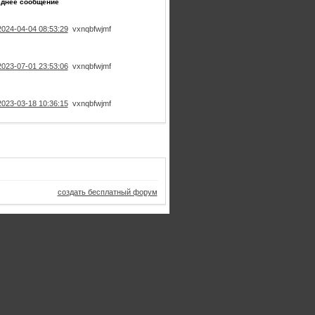
еднее сообщение
2024-04-04 08:53:29
vxnqbfwjmf
2023-07-01 23:53:06
vxnqbfwjmf
2023-03-18 10:36:15
vxnqbfwjmf
создать бесплатный форум