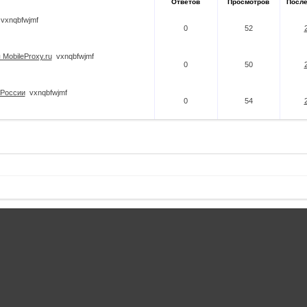
Ответов
Просмотров
Посл
vxnqbfwjmf
0
52
MobileProxy.ru
vxnqbfwjmf
0
50
 России
vxnqbfwjmf
0
54