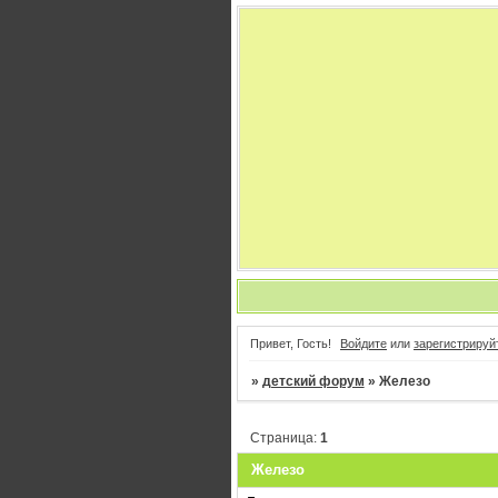
Привет, Гость!
Войдите
или
зарегистрируй
»
детский форум
»
Железо
Страница:
1
Железо