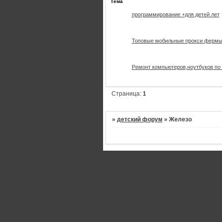
Тема
программирование +для детей лет
Топовые мобильные прокси фермы 
Ремонт компьютеров,ноутбуков по
Страница:
1
»
детский форум
»
Железо