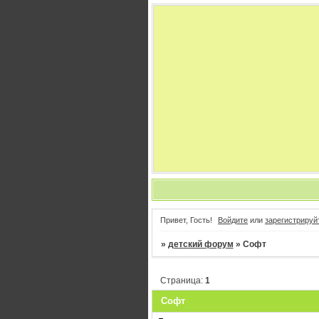
Привет, Гость!
Войдите
или
зарегистрируй
»
детский форум
»
Софт
Страница:
1
Софт