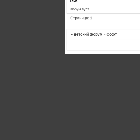
Тема
Форум пуст.
Страница:
1
»
детский форум
»
Софт