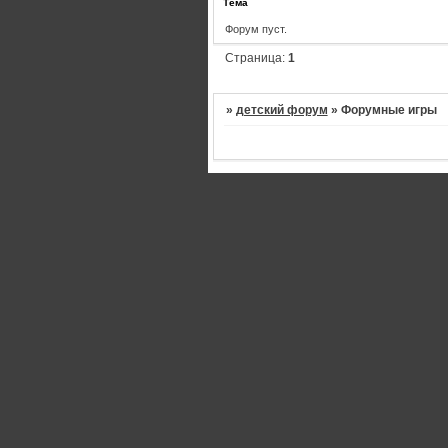
Тема
Форум пуст.
Страница:
1
»
детский форум
»
Форумные игры