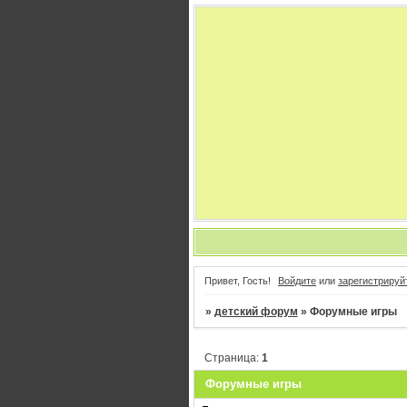
Привет, Гость!
Войдите
или
зарегистрируй
»
детский форум
»
Форумные игры
Страница:
1
Форумные игры